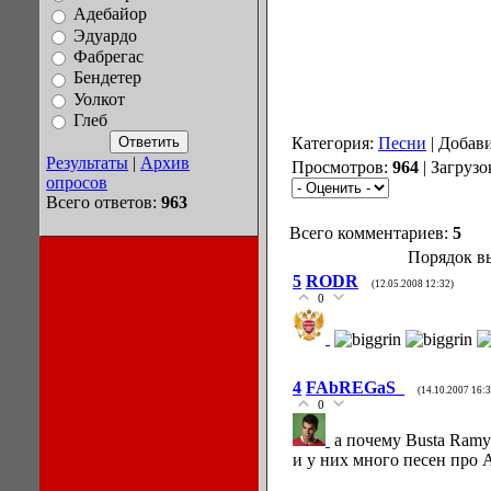
Адебайор
Эдуардо
Фабрегас
Бендетер
Уолкот
Глеб
Категория:
Песни
| Добав
Результаты
|
Архив
Просмотров:
964
| Загрузо
опросов
Всего ответов:
963
Всего комментариев:
5
Порядок в
5
RODR
(12.05.2008 12:32)
0
4
FAbREGaS_
(14.10.2007 16:3
0
а почему Busta Ramy
и у них много песен про 