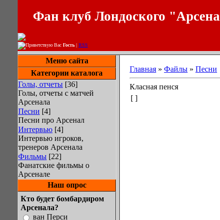
Фан клуб Лондоского "Арсен
Приветствую Вас
Гость
|
RSS
Меню сайта
Главная
»
Файлы
»
Песни
Категории каталога
Голы, отчеты
[36]
Класная пенся
Голы, отчеты с матчей
[ ]
Арсенала
Песни
[4]
Песни про Арсенал
Интервью
[4]
Интервью игроков,
тренеров Арсенала
Фильмы
[22]
Фанатские фильмы о
Арсенале
Наш опрос
Кто будет бомбардиром
Арсенала?
ван Перси