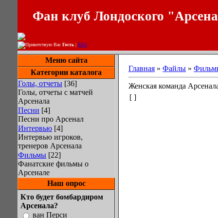
Фан клуб Лондоского "Арсен
Приветствую Вас
Гость
|
RSS
Меню сайта
Главная
»
Файлы
»
Фильм
Категории каталога
Голы, отчеты
[36]
Женская команда Арсенал
Голы, отчеты с матчей
[ ]
Арсенала
Песни
[4]
Песни про Арсенал
Интервью
[4]
Интервью игроков,
тренеров Арсенала
Фильмы
[22]
Фанатские фильмы о
Арсенале
Наш опрос
Кто будет бомбардиром
Арсенала?
ван Перси