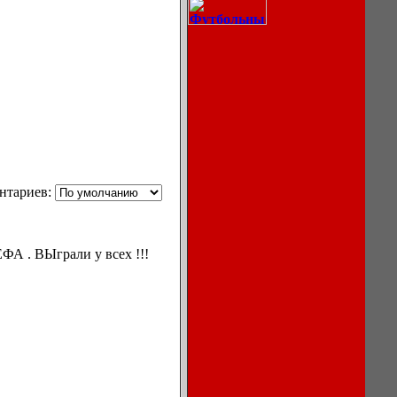
Описание
процессов
нтариев:
охлаждения
воздуха в
кондиционерах.
ЕФА . ВЫграли у всех !!!
Ноутбуки,
мониторы,
компьютеры
Игры для