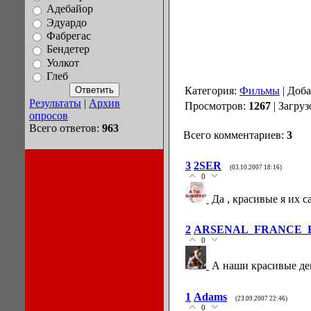
Адебайор
Эдуардо
Фабрегас
Бендетер
Уолкот
Глеб
Категория:
Фильмы
| Доб
Результаты
|
Архив
Просмотров:
1267
| Загруз
опросов
Всего ответов:
963
Всего комментариев:
3
3
2SER
(03.10.2007 18:16)
0
Да , красивые я их 
2
ARSENAL_FRANCE_
0
А наши красивые де
1
Adams
(23.09.2007 22:46)
0