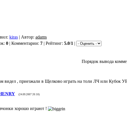
авил:
kiras
| Автор:
adams
ок:
0
| Комментарии:
7
| Рейтинг:
5.0
/
1
|
Порядок вывода комме
сам видел , приезжали в Щелково играть на толи ЛЧ или Кубок У
HENRY
(24.09.2007 20:10)
вчонки хорошо играют !