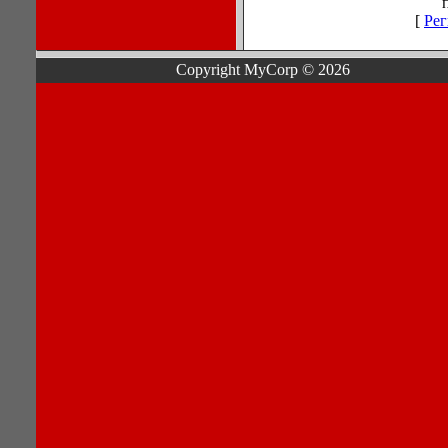
[
Рег
Copyright MyCorp © 2026