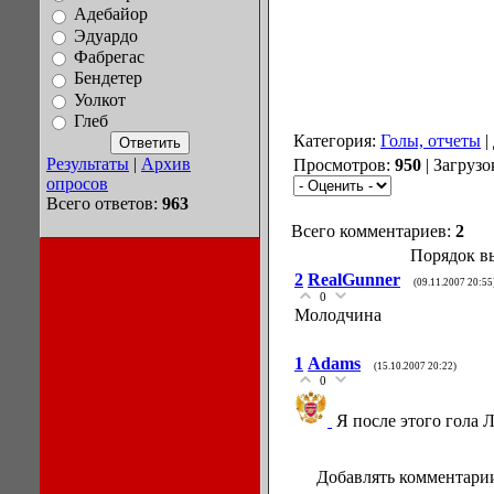
Адебайор
Эдуардо
Фабрегас
Бендетер
Уолкот
Глеб
Категория:
Голы, отчеты
|
Результаты
|
Архив
Просмотров:
950
| Загрузо
опросов
Всего ответов:
963
Всего комментариев:
2
Порядок в
2
RealGunner
(09.11.2007 20:55
0
Молодчина
1
Adams
(15.10.2007 20:22)
0
Я после этого гола 
Добавлять комментарии