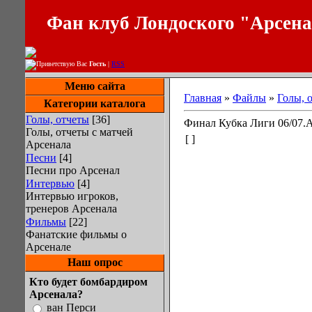
Фан клуб Лондоского "Арсен
Приветствую Вас
Гость
|
RSS
Меню сайта
Главная
»
Файлы
»
Голы, 
Категории каталога
Голы, отчеты
[36]
Финал Кубка Лиги 06/07.А
Голы, отчеты с матчей
[ ]
Арсенала
Песни
[4]
Песни про Арсенал
Интервью
[4]
Интервью игроков,
тренеров Арсенала
Фильмы
[22]
Фанатские фильмы о
Арсенале
Наш опрос
Кто будет бомбардиром
Арсенала?
ван Перси