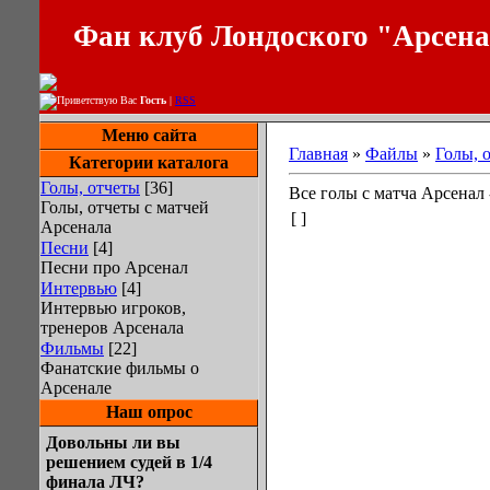
Фан клуб Лондоского "Арсен
Приветствую Вас
Гость
|
RSS
Меню сайта
Главная
»
Файлы
»
Голы, 
Категории каталога
Голы, отчеты
[36]
Все голы с матча Арсенал 
Голы, отчеты с матчей
[ ]
Арсенала
Песни
[4]
Песни про Арсенал
Интервью
[4]
Интервью игроков,
тренеров Арсенала
Фильмы
[22]
Фанатские фильмы о
Арсенале
Наш опрос
Довольны ли вы
решением судей в 1/4
финала ЛЧ?