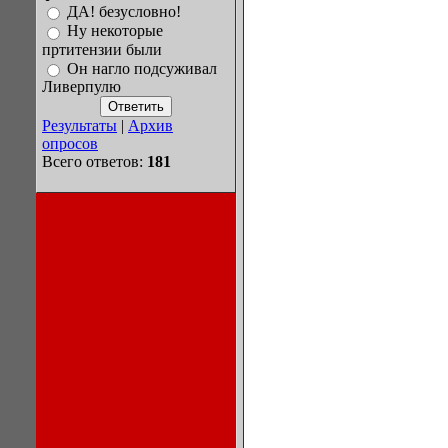
ДА! безусловно!
Ну некоторые
пртитензии были
Он нагло подсуживал
Ливерпулю
Результаты
|
Архив
опросов
Всего ответов:
181