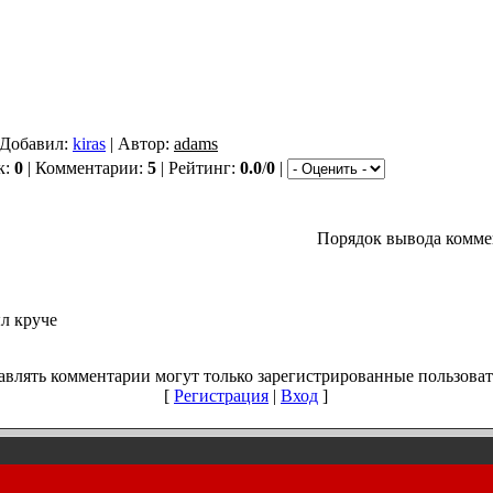
 Добавил:
kiras
| Автор:
adams
к:
0
| Комментарии:
5
| Рейтинг:
0.0
/
0
|
Порядок вывода комме
л круче
авлять комментарии могут только зарегистрированные пользоват
[
Регистрация
|
Вход
]