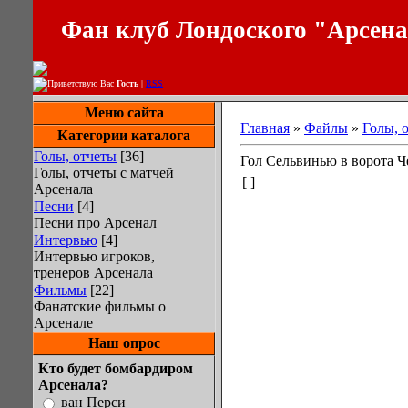
Фан клуб Лондоского "Арсен
Приветствую Вас
Гость
|
RSS
Меню сайта
Главная
»
Файлы
»
Голы, 
Категории каталога
Голы, отчеты
[36]
Гол Сельвинью в ворота Ч
Голы, отчеты с матчей
[ ]
Арсенала
Песни
[4]
Песни про Арсенал
Интервью
[4]
Интервью игроков,
тренеров Арсенала
Фильмы
[22]
Фанатские фильмы о
Арсенале
Наш опрос
Кто будет бомбардиром
Арсенала?
ван Перси