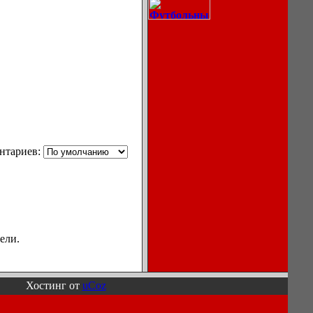
Описание
нтариев:
процессов
охлаждения
воздуха в
кондиционерах.
ели.
Ноутбуки,
Хостинг от
uCoz
мониторы,
компьютеры
Игры для