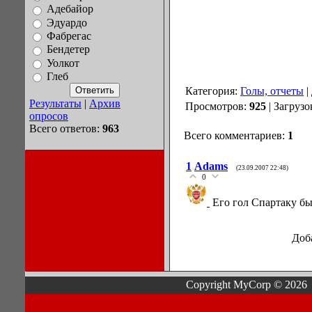
Адебайор
Эдуардо
Фабрегас
Бендетер
Уолкот
Глеб
Категория:
Голы, отчеты
|
Результаты
|
Архив
Просмотров:
925
| Загрузо
опросов
Всего ответов:
963
Всего комментариев:
1
1
Adams
(23.09.2007 22:48)
0
Его гол Спартаку бы
Доб
Copyright MyCorp © 2026