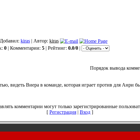
 Добавил:
kiras
| Автор:
kiras
к:
0
| Комментарии:
5
| Рейтинг:
0.0
/
0
|
Порядок вывода комме
тью, видеть Виера в команде, которая играет против для Анри бы
авлять комментарии могут только зарегистрированные пользоват
[
Регистрация
|
Вход
]