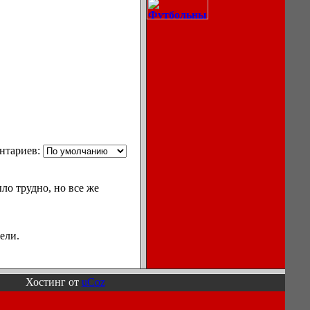
Описание
нтариев:
процессов
охлаждения
воздуха в
ло трудно, но все же
кондиционерах.
ели.
Ноутбуки,
Хостинг от
uCoz
мониторы,
компьютеры