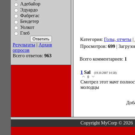
Адебайор
Эдуардо
Фабрегас
Бендетер
Уолкот
Глеб
Категория:
Голы, отчеты
|
Результаты
|
Архив
Просмотров:
699
| Загрузо
опросов
Всего ответов:
963
Всего комментариев:
1
1
Sal
(19.10.2007 14:58)
0
Смотрел этот мачт полнос
молодцы
Доб
Copyright MyCorp © 2026