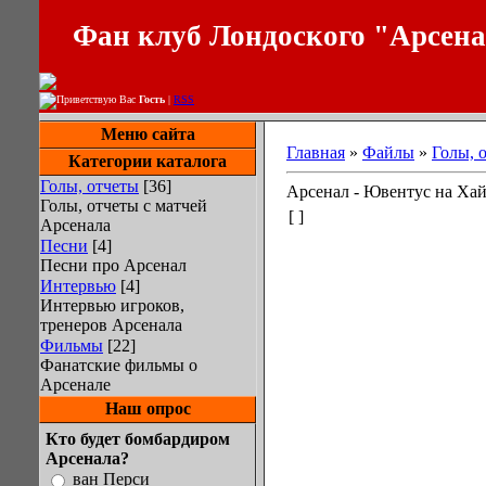
Фан клуб Лондоского "Арсен
Приветствую Вас
Гость
|
RSS
Меню сайта
Главная
»
Файлы
»
Голы, 
Категории каталога
Голы, отчеты
[36]
Арсенал - Ювентус на Ха
Голы, отчеты с матчей
[ ]
Арсенала
Песни
[4]
Песни про Арсенал
Интервью
[4]
Интервью игроков,
тренеров Арсенала
Фильмы
[22]
Фанатские фильмы о
Арсенале
Наш опрос
Кто будет бомбардиром
Арсенала?
ван Перси