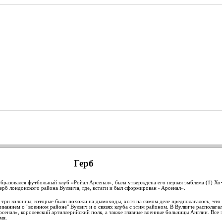
FC - Фан Клуб
Герб
 образовался футбольный клуб «Ройал Арсенал», была утверждена его первая эмблема (1) Хоч
герб лондонского района Вулвича, где, кстати и был сформирован «Арсенал».
я три колонны, которые были похожи на дымоходы, хотя на самом деле предполагалось, что
нанием о "военном районе" Вулвич и о связях клуба с этим районом. В Вулвиче располагал
сенал», королевский артиллерийский полк, а также главные военные больницы Англии. Все 
мя.