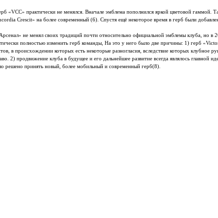
ерб «VCС» практически не менялся. Вначале эмблема пополнился яркой цветовой гаммой. Т
cordia Crescit» на более современный (6). Спустя ещё некоторое время в герб были добавл
«Арсенал» не менял своих традиций почти относительно официальной эмблемы клуба, но в 
тически полностью изменить герб команды, На это у него было две причины: 1) герб «Victo
ентов, в происхождении которых есть некоторые разногласия, вследствие которых клубное ру
аво. 2) продвижение клуба в будущее и его дальнейшее развитие всегда являлось главной ид
ло решено принять новый, более мобильный и современный герб(8).