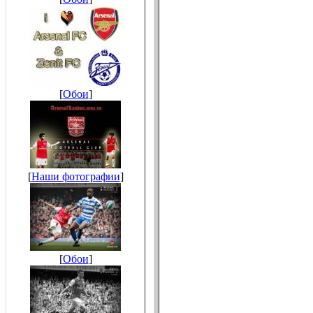
[
Обои
]
[
Наши фотографии
]
[
Обои
]