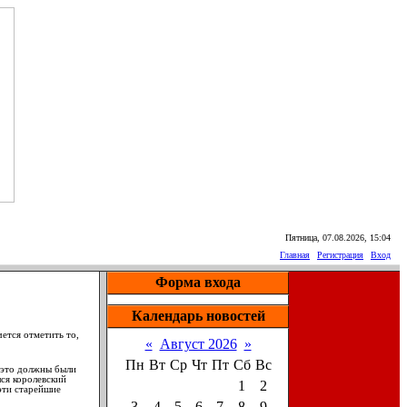
Пятница, 07.08.2026, 15:04
Главная
|
Регистрация
|
Вход
Форма входа
Календарь новостей
ется отметить то,
«
Август 2026
»
Пн
Вт
Ср
Чт
Пт
Сб
Вс
 это должны были
ся королевский
1
2
эти старейшие
3
4
5
6
7
8
9