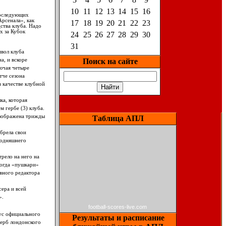
10
11
12
13
14
15
16
последующих
Арсенала», как
17
18
19
20
21
22
23
ства клуба. Надо
х за Кубок
24
25
26
27
28
29
30
31
мвол клуба
а, и вскоре
Поиск на сайте
ючая четыре
тче сезона
в качестве клубной
ка, которая
м гербе (3) клуба.
изображена трижды
Таблица АПЛ
брела свои
егодняшнего
рело на него на
когда «пушкари»
вного редактора
ера и всей
».
football-scores-live.com
тус официального
Результаты и расписание
герб лондонского