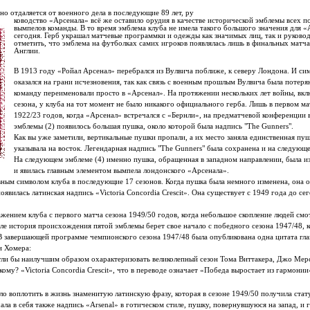
но отдаляется от военного дела в последующие 89 лет, ру
ководство «Арсенала» всё же оставило орудия в качестве исторической эмблемы всех 
вымпелов команды. В то время эмблема клуба не имела такого большого значения для «
сегодня. Герб украшал матчевые программки и одежды как значимых лиц, так и руковод
отметить, что эмблема на футболках самих игроков появлялась лишь в финальных матча
Англии.
В 1913 году «Ройал Арсенал» перебрался из Вулвича поближе, к северу Лондона. И си
оказался на грани исчезновения, так как связь с военным прошлым Вулвича была потерян
команду переименовали просто в «Арсенал». На протяжении нескольких лет войны, вкл
сезона, у клуба на тот момент не было никакого официального герба. Лишь в первом ма
1922/23 годов, когда «Арсенал» встречался с «Бернли», на предматчевой конференции 
эмблемы (2) появилось большая пушка, около которой была надпись "The Gunners".
Как вы уже заметили, вертикальные пушки пропали, а их место заняла единственная пуш
указывала на восток. Легендарная надпись "The Gunners" была сохранена и на следующе
На следующем эмблеме (4) именно пушка, обращенная в западном направлении, была 
и явилась главным элементом вымпела лондонского «Арсенала».
ным символом клуба в последующие 17 сезонов. Когда пушка была немного изменена, она о
оявилась латинская надпись «Victoria Concordia Crescit». Она существует с 1949 года до с
ением клуба с первого матча сезона 1949/50 годов, когда небольшое скопление людей смот
ле история происхождения пятой эмблемы берет свое начало с победного сезона 1947/48, 
 В завершающей программе чемпионского сезона 1947/48 была опубликована одна цитата гла
и Хомера:
гли бы наилучшим образом охарактеризовать великолепный сезон Тома Виттакера, Джо Мерс
кому? «Victoria Concordia Crescit», что в переводе означает «Победа выростает из гармонии
ло воплотить в жизнь знаменитую латинскую фразу, которая в сезоне 1949/50 получила ста
ала в себя также надпись «Arsenal» в готическом стиле, пушку, повернувшуюся на запад, и 