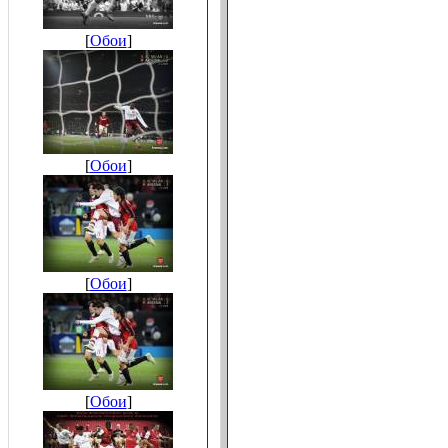
[
Обои
]
[
Обои
]
[
Обои
]
[
Обои
]