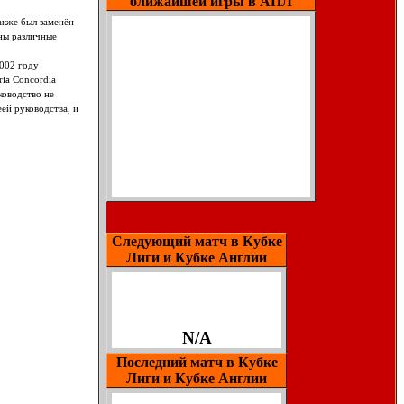
ближайшей игры в АПЛ
акже был заменён
ены различные
2002 году
ria Concordia
ководство не
еей руководства, и
Следующий матч в Кубке
Лиги и Кубке Англии
N/A
Последний матч в Кубке
Лиги и Кубке Англии