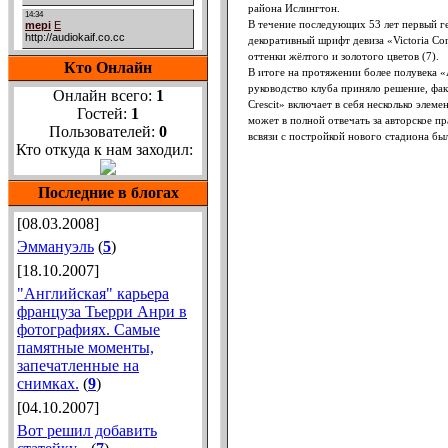
района Ислингтон.
В течение последующих 53 лет первый г
декоративный шрифт девиза «Victoria Con
оттенки жёлтого и золотого цветов (7).
Кто Онлайн
В итоге на протяжении более полувека 
руководство клуба приняло решение, фак
Онлайн всего:
1
Crescit» включает в себя несколько элем
Гостей:
1
может в полной отвечать за авторское пр
Пользователей:
0
всвязи с постройкой нового стадиона бы
Кто откуда к нам заходил:
Последние в блогах
[08.03.2008]
Эммануэль
(
5
)
[18.10.2007]
"Английская" карьера
француза Тьерри Анри в
фотографиях. Самые
памятные моменты,
запечатленные на
снимках.
(
9
)
[04.10.2007]
Вот решил добавить