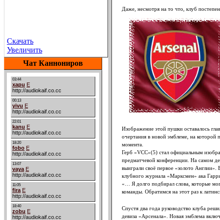
Даже, несмотря на то что, клуб постепен
Скачать
Увеличить
Чат Каннониров
Изображение этой пушки оставалось глав
очертания в новой эмблеме, на которой п
момента.
Герб «VCC»(5) стал официальным изображ
предматчевой конференции. На самом де
выиграли своё первое «золото Англии».
клубного журнала «Марксмен» ака Гарр
«… Я долго подбирал слова, которые мо
команды. Обратимся на этот раз к латинс
Спустя два года руководство клуба реши
девиза «Арсенала». Новая эмблема включ