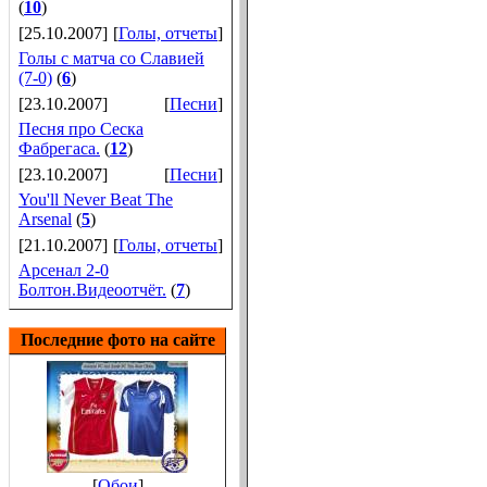
(
10
)
[25.10.2007]
[
Голы, отчеты
]
Голы с матча со Славией
(7-0)
(
6
)
[23.10.2007]
[
Песни
]
Песня про Сеска
Фабрегаса.
(
12
)
[23.10.2007]
[
Песни
]
You'll Never Beat The
Arsenal
(
5
)
[21.10.2007]
[
Голы, отчеты
]
Арсенал 2-0
Болтон.Видеоотчёт.
(
7
)
Последние фото на сайте
[
Обои
]