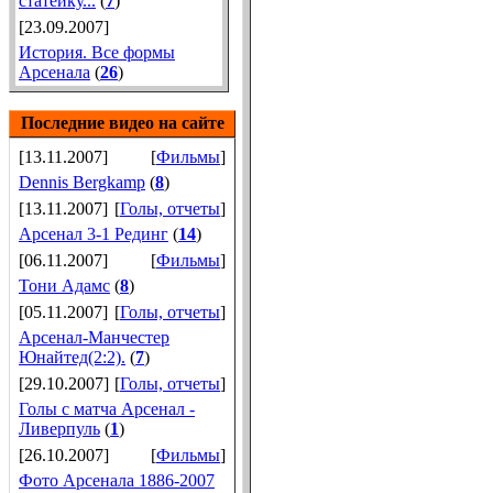
статейку...
(
7
)
[23.09.2007]
История. Все формы
Арсенала
(
26
)
Последние видео на сайте
[13.11.2007]
[
Фильмы
]
Dennis Bergkamp
(
8
)
[13.11.2007]
[
Голы, отчеты
]
Арсенал 3-1 Рединг
(
14
)
[06.11.2007]
[
Фильмы
]
Тони Адамс
(
8
)
[05.11.2007]
[
Голы, отчеты
]
Арсенал-Манчестер
Юнайтед(2:2).
(
7
)
[29.10.2007]
[
Голы, отчеты
]
Голы с матча Арсенал -
Ливерпуль
(
1
)
[26.10.2007]
[
Фильмы
]
Фото Арсенала 1886-2007