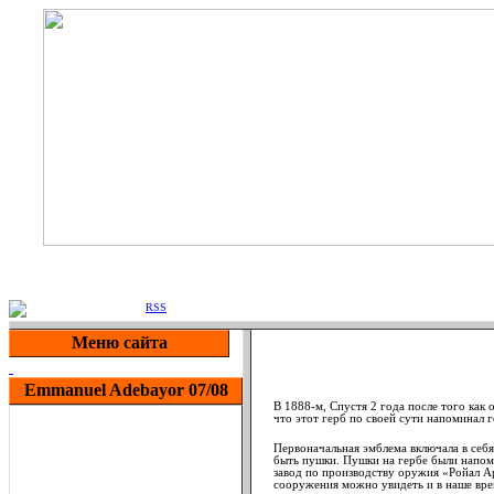
Arsenal 
Приветствую Вас
Гость
|
RSS
Меню сайта
Emmanuel Adebayor 07/08
В 1888-м, Спустя 2 года после того как
что этот герб по своей сути напоминал 
Первоначальная эмблема включала в себ
быть пушки. Пушки на гербе были напоми
завод по производству оружия «Ройал Ар
сооружения можно увидеть и в наше вре