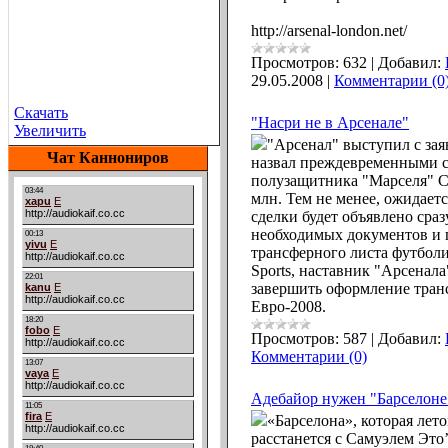
http://arsenal-london.net/
Просмотров:
632
|
Добавил:
29.05.2008
|
Комментарии (0
Скачать
"Насри не в Арсенале"
Увеличить
"Арсенал" выступил с зая
Чат Каннониров
назвал преждевременными 
полузащитника "Марселя" Са
млн. Тем не менее, ожидаетс
сделки будет объявлено сра
необходимых документов и 
трансферного листа футбол
Sports, наставник "Арсенал
завершить оформление транс
Евро-2008.
Просмотров:
587
|
Добавил:
Комментарии (0)
Адебайор нужен "Барселоне
«Барселона», которая лето
расстанется с Самуэлем Это