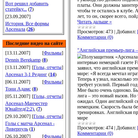
Вот решил добавить
платы. Они должны заинтер
статейку...
(
7
)
чтобы те остались в клубе. 
лет, то он, скорее всего, пой
[23.09.2007]
Читать дальше »
История. Все формы
Арсенала
(
26
)
Просмотров:
473
|
Добавил:
Комментарии (0)
Последние видео на сайте
"Английская премьер-лига –
[13.11.2007]
[
Фильмы
]
Полузащитник «Арсенала»
Dennis Bergkamp
(
8
)
интервью немецкой газете Fr
[13.11.2007]
[
Голы, отчеты
]
заявил, что английская прем
мире: «Я всегда мечтал игра
Арсенал 3-1 Рединг
(
14
)
Теперь я узнал, насколько эт
[06.11.2007]
[
Фильмы
]
требует усилий. Первый го
Тони Адамс
(
8
)
Мне было очень одиноко. Бы
лига – это новый вызов. Но 
[05.11.2007]
[
Голы, отчеты
]
ожидал. Один английский се
Арсенал-Манчестер
немецким. Скорость была бе
Юнайтед(2:2).
(
7
)
тренировках. Английская пр
[29.10.2007]
[
Голы, отчеты
]
мире
Голы с матча Арсенал -
Просмотров:
474
|
Добавил:
Ливерпуль
(
1
)
Комментарии (0)
[26.10.2007]
[
Фильмы
]