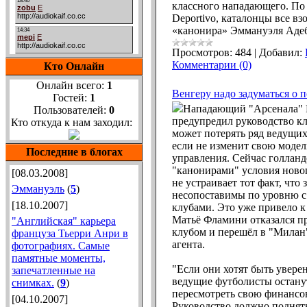
классного нападающего. По
Deportivo, каталонцы все в
«канонира» Эммануэля Адеб
Просмотров:
484
|
Добавил:
Комментарии (0)
Кто Онлайн
Онлайн всего:
1
Венгеру надо задуматься о 
Гостей:
1
Нападающий "Арсенала" 
Пользователей:
0
предупредил руководство кл
Кто откуда к нам заходил:
может потерять ряд ведущих
если не изменит свою моде
Последние в блогах
управления. Сейчас голланд
"канонирами" условия новог
[08.03.2008]
не устраивает тот факт, что
Эммануэль
(
5
)
несопоставимы по уровню 
[18.10.2007]
клубами. Это уже привело к
Матьё Фламини отказался пр
"Английская" карьера
клубом и перешёл в "Милан"
француза Тьерри Анри в
агента.
фотографиях. Самые
памятные моменты,
"Если они хотят быть уверен
запечатленные на
ведущие футболисты останут
снимках.
(
9
)
пересмотреть свою финансо
[04.10.2007]
Руководство должно поднят