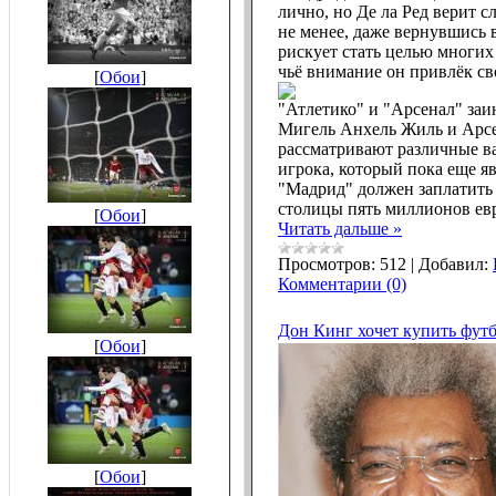
лично, но Де ла Ред верит с
не менее, даже вернувшись 
рискует стать целью многих
чьё внимание он привлёк сво
[
Обои
]
"Атлетико" и "Арсенал" заи
Мигель Анхель Жиль и Арс
рассматривают различные в
игрока, который пока еще я
"Мадрид" должен заплатить 
столицы пять миллионов ев
[
Обои
]
Читать дальше »
Просмотров:
512
|
Добавил:
Комментарии (0)
Дон Кинг хочет купить фут
[
Обои
]
[
Обои
]