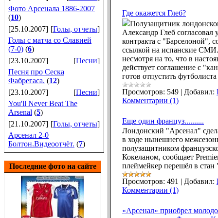
Фото Арсенала 1886-2007
Где окажется Глеб?
(
10
)
Полузащитник лондонско
[25.10.2007]
[
Голы, отчеты
]
Александр Глеб согласовал 
Голы с матча со Славией
контракта с "Барселоной", с
(7-0)
(
6
)
ссылкой на испанские СМИ.
несмотря на то, что в насто
[23.10.2007]
[
Песни
]
действует соглашение с "ка
Песня про Сеска
готов отпустить футболиста 
Фабрегаса.
(
12
)
Просмотров:
549
|
Добавил:
[23.10.2007]
[
Песни
]
Комментарии (1)
You'll Never Beat The
Arsenal
(
5
)
Еще один француз..........
[21.10.2007]
[
Голы, отчеты
]
Лондонский "Арсенал" сдел
Арсенал 2-0
в ходе нынешнего межсезонь
Болтон.Видеоотчёт.
(
7
)
полузащитником французск
Кокеланом, сообщает Premier
плеймейкер перешёл в стан 
Последние фото на сайте
Просмотров:
491
|
Добавил:
Комментарии (1)
«Арсенал» приобрел молодо