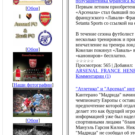
полузащитника Франсиса К
Первым летним приобретен
[
Обои
]
«Арсенала» стал бывший п
французского «Лаваля» Фра
Setanta Sports со ссылкой н
В течение сезона футболист
несколько тренировок и про
впечатление на тренера лон
[
Обои
]
Кокелан покинул «Лаваль» в
«канониров» бесплатно.
Просмотров:
565
|
Добавил:
ARSENAL_FRANCE_HEN
Комментарии (1)
[
Наши фотографии
]
"Атлетико" и "Арсенал" инт
Кантерано "Мадрида" начин
чемпионату Европы с остав
предпочтение которой отдал
делает это как будущий игр
информацией уже был наде
[
Обои
]
спортивными лицами "бланк
Мануэль Гарсия Килон. Ник
"Мадрида" не сообщал об эт