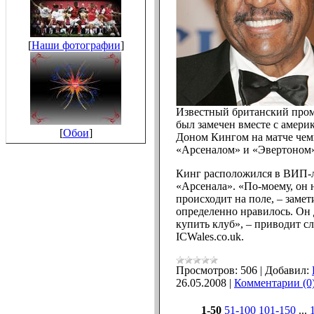
[
Наши фотографии
]
Известный британский про
был замечен вместе с амер
[
Обои
]
Доном Кингом на матче че
«Арсеналом» и «Эвертоном
Кинг расположился в ВИП-л
«Арсенала». «По-моему, он 
происходит на поле, – замет
определенно нравилось. Он д
купить клуб», – приводит с
ICWales.co.uk.
Просмотров:
506
|
Добавил:
26.05.2008
|
Комментарии (0
1-50
51-100
101-150
...