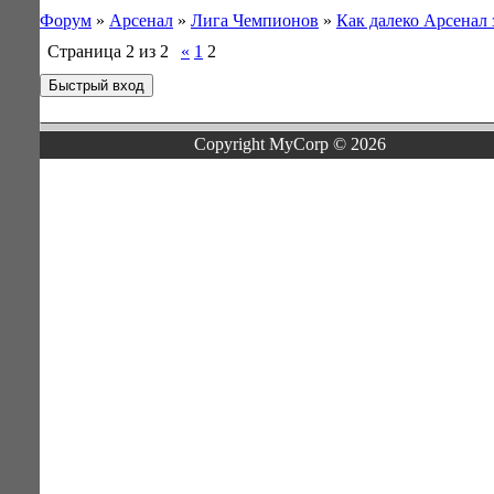
Форум
»
Арсенал
»
Лига Чемпионов
»
Как далеко Арсенал 
Страница
2
из
2
«
1
2
Copyright MyCorp © 2026