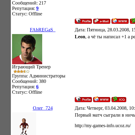
Сообщений:
217
Репутация:
9
Статус:
Offline
FAbREGaS_
Дата: Пятница, 28.03.2008, 
Leon
, а чё ты написал +1 а
Играющий Тренер
Группа: Администраторы
Сообщений:
380
Репутация:
6
Статус:
Offline
Олег_724
Дата: Четверг, 03.04.2008, 1
Первый матч сыграли в ничь
http://my-games-info.ucoz.ru/