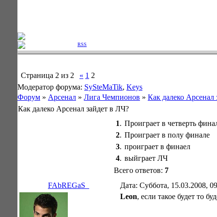
Фан клуб Лондонского "Арсе
Приветствую Вас
Гость
|
RSS
Страница
2
из
2
«
1
2
Модератор форума:
SySteMaTik
,
Keys
Форум
»
Арсенал
»
Лига Чемпионов
»
Как далеко Арсенал 
Как далеко Арсенал зайдет в ЛЧ?
1
.
Проиграет в четверть фина
2
.
Проиграет в полу финале
3
.
проиграет в финаел
4
.
выйграет ЛЧ
Всего ответов:
7
FAbREGaS_
Дата: Суббота, 15.03.2008, 0
Leon
, если такое будет то 