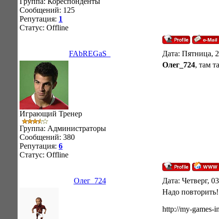
Группа: Кореспонденты
Сообщений:
125
Репутация:
1
Статус:
Offline
FAbREGaS_
Дата: Пятница, 2
Олег_724
, там 
Играющий Тренер
Группа: Администраторы
Сообщений:
380
Репутация:
6
Статус:
Offline
Олег_724
Дата: Четверг, 0
Надо повторить!
http://my-games-in