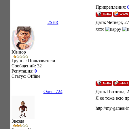
Прикрепления:
2SER
Дата: Четверг, 2
хехе
Юниор
Группа: Пользователи
Сообщений:
32
Репутация:
0
Статус:
Offline
Олег_724
Дата: Пятница, 2
Я ее тоже всю пр
http://my-games-in
Звезда