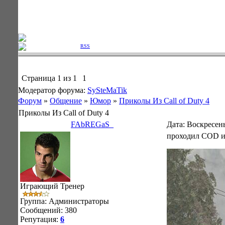
Фан клуб Лондонского "Арсе
Приветствую Вас
Гость
|
RSS
Страница
1
из
1
1
Модератор форума:
SySteMaTik
Форум
»
Общение
»
Юмор
»
Приколы Из Call of Duty 4
Приколы Из Call of Duty 4
FAbREGaS_
Дата: Воскресень
проходил COD и 
Играющий Тренер
Группа: Администраторы
Сообщений:
380
Репутация:
6