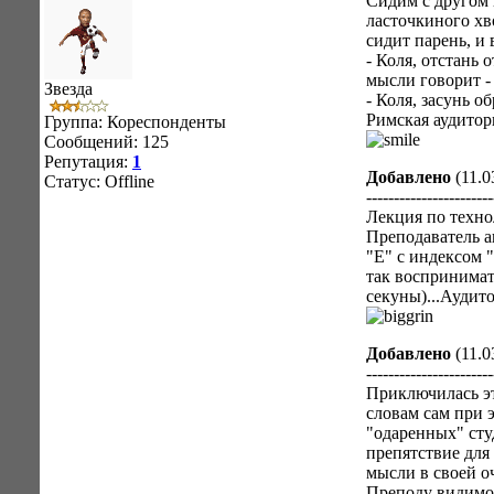
Сидим с другом 
ласточкиного хво
сидит парень, и
- Коля, отстань 
мысли говорит -
Звезда
- Коля, засунь об
Римская аудитори
Группа: Кореспонденты
Сообщений:
125
Репутация:
1
Добавлено
(11.0
Статус:
Offline
-----------------------
Лекция по техно
Преподаватель а
"Е" с индексом "
так воспринимать
секуны)...Аудито
Добавлено
(11.0
-----------------------
Приключилась эта
словам сам при э
"одаренных" сту
препятствие для
мысли в своей о
Преподу видимо 