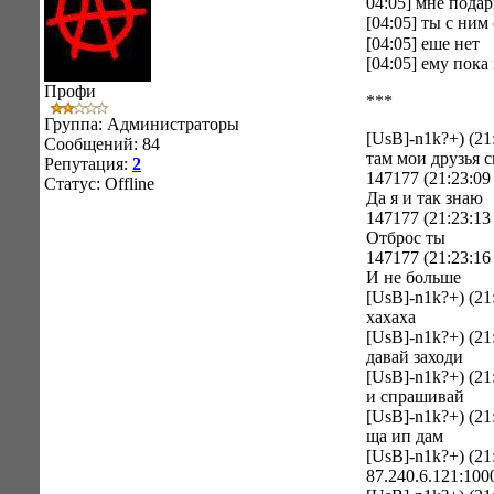
04:05] мне пода
[04:05] ты с ним
[04:05] еше нет
[04:05] ему пока
Профи
***
Группа: Администраторы
[UsB]-n1k?+) (21
Сообщений:
84
там мои друзья с
Репутация:
2
147177 (21:23:09
Статус:
Offline
Да я и так знаю
147177 (21:23:13
Отброс ты
147177 (21:23:16
И не больше
[UsB]-n1k?+) (21
хахаха
[UsB]-n1k?+) (21
давай заходи
[UsB]-n1k?+) (21
и спрашивай
[UsB]-n1k?+) (21
ща ип дам
[UsB]-n1k?+) (21
87.240.6.121:100