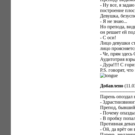
- Ну все, я зада
построение плос
Девушка, безусп
- Я не знаю...
Но препода, види
он решает ей под
- С оси!
Лицо девушки ст
лицо проясняетс
- Че, прям здес
Аудитотрия взры
- Дура!!!! С гор
P.S. говорят, чт
Добавлено
(11.0
-----------------------
Парень опоздал 
- Здрастиизвини
Препод, бывший 
- Почему опазды
- В пробку попал
Противная девах
- Ой, да врёт он 
Парень, медленн