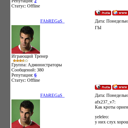
Репутация:
2
Статус:
Offline
FAbREGaS_
Дата: Понедельни
ГЫ
Играющий Тренер
Группа: Администраторы
Сообщений:
380
Репутация:
6
Статус:
Offline
FAbREGaS_
Дата: Понедельни
afx237_v7:
Как кроты ориен
yeleleo:
у них слух хоро