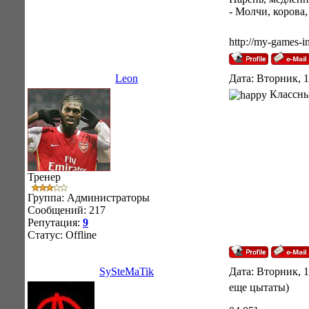
- Молчи, корова,
http://my-games-in
Leon
Дата: Вторник, 1
Классны
Тренер
Группа: Администраторы
Сообщений:
217
Репутация:
9
Статус:
Offline
SySteMaTik
Дата: Вторник, 1
еще цытаты)