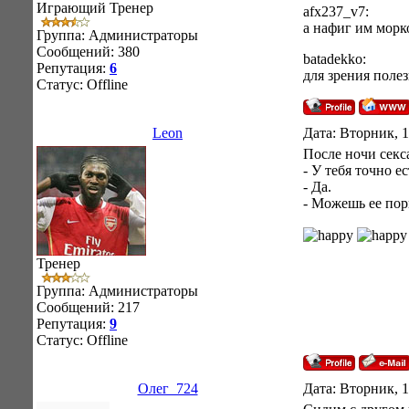
Играющий Тренер
afx237_v7:
а нафиг им морк
Группа: Администраторы
Сообщений:
380
batadekko:
Репутация:
6
для зрения поле
Статус:
Offline
Leon
Дата: Вторник, 1
После ночи секс
- У тебя точно 
- Да.
- Можешь ее пор
Тренер
Группа: Администраторы
Сообщений:
217
Репутация:
9
Статус:
Offline
Олег_724
Дата: Вторник, 1