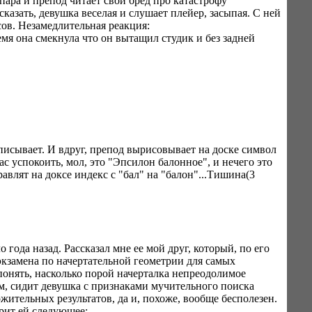
пара и препод читает свой бред про катастрофу
казать, девушка веселая и слушает плейер, засыпая. С ней
сов. Незамедлительная реакция:
емя она смекнула что он вытащил студик и без задней
писывает. И вдруг, препод вырисовывает на доске символ
ас успокоить, мол, это "Эпсилон балонное", и нечего это
равлят на доксе индекс с "бал" на "балон"...Тишина(3
 года назад. Рассказал мне ее мой друг, который, по его
 экзамена по начертательной геометрии для самых
понять, насколько порой начерталка непреодолимое
ом, сидит девушка с признаками мучительного поиска
жительных результатов, да и, похоже, вообще бесполезен.
рит ей следующее: