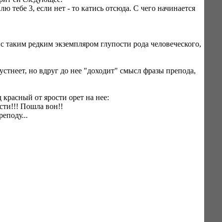
лю тебе 3, если нет - то катись отсюда. С чего начинается
я с таким редким экземпляром глупости рода человеческого,
стнеет, но вдруг до нее "доходит" смысл фразы препода,
 красный от ярости орет на нее:
сти!!! Пошла вон!!
реподу...