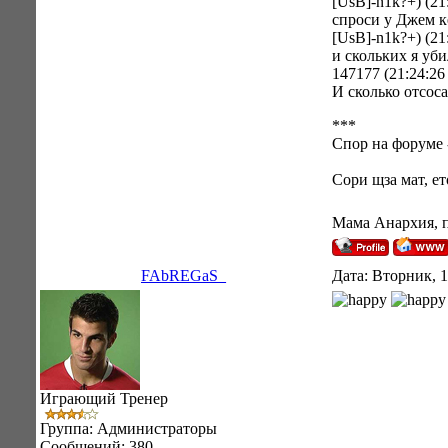
[UsB]-n1k?+) (21
спроси у Джем к
[UsB]-n1k?+) (21
и скольких я уби
147177 (21:24:26
И сколько отсос
***
Спор на форуме 
Сори щза мат, е
Мама Анархия, 
FAbREGaS_
Дата: Вторник, 1
Играющий Тренер
Группа: Администраторы
Сообщений:
380