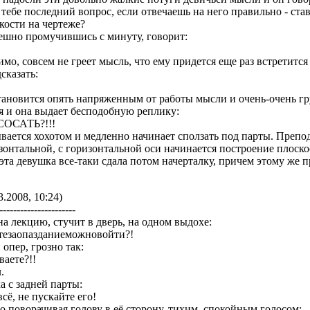
ю тебе последний вопрос, если отвечаешь на него правильно - став
кости на чертеже?
ешно промучившись с минуту, говорит:
мо, совсем не греет мысль, что ему придется еще раз встретитс
сказать:
ановится опять напряженным от работы мысли и очень-очень гру
я и она выдает бесподобную реплику:
ь СОСАТЬ?!!!
вается хохотом и медленно начинает сползать под парты. Препод
изонтальной, с горизонтальной оси начинается построение плоско
о эта девушка все-таки сдала потом начерталку, причем этому же п
3.2008, 10:24)
----------------------
на лекцию, стучит в дверь, на одном выдохе:
тезаопазданиеможновойти?!
опер, грозно так:
ваете?!!
.
а с задней парты:
всё, не пускайте его!
о поворачивая голову в её сторону, тихим, спокойным голосом: