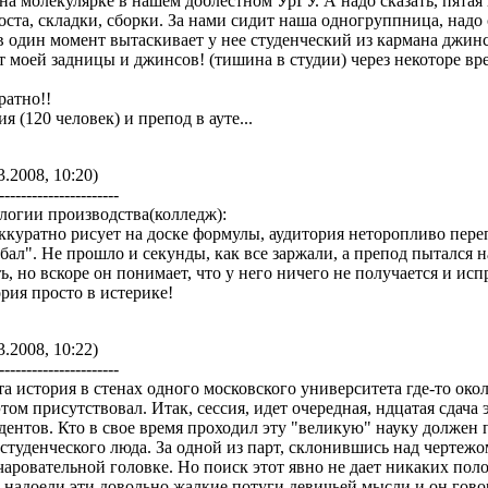
на молекулярке в нашем доблестном УрГУ. А надо сказать, пятая 
ста, складки, сборки. За нами сидит наша одногруппница, надо с
 в один момент вытаскивает у нее студенческий из кармана джин
от моей задницы и джинсов! (тишина в студии) через некоторе вр
ратно!!
я (120 человек) и препод в ауте...
3.2008, 10:20)
----------------------
логии производства(колледж):
ккуратно рисует на доске формулы, аудитория неторопливо пере
бал". Не прошло и секунды, как все заржали, а препод пытался н
, но вскоре он понимает, что у него ничего не получается и исп
рия просто в истерике!
3.2008, 10:22)
----------------------
 история в стенах одного московского университета где-то около
том присутствовал. Итак, сессия, идет очередная, ндцатая сдача
дентов. Кто в свое время проходил эту "великую" науку должен 
 студенческого люда. За одной из парт, склонившись над чертеж
чаровательной головке. Но поиск этот явно не дает никаких поло
надоели эти довольно жалкие потуги девичьей мысли и он гово