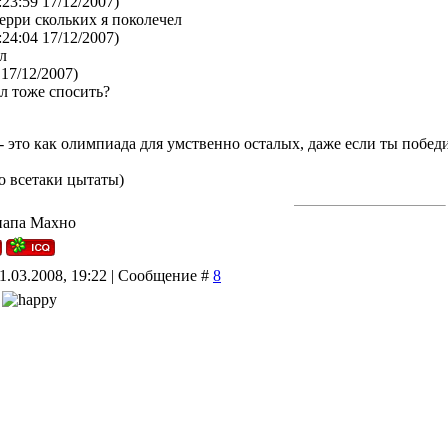
:23:59 17/12/2007)
ерри скольких я поколечел
:24:04 17/12/2007)
л
 17/12/2007)
ал тоже спосить?
- это как олимпиада для умственно осталых, даже если ты побед
то всетаки цытаты)
папа Махно
1.03.2008, 19:22 | Сообщение #
8