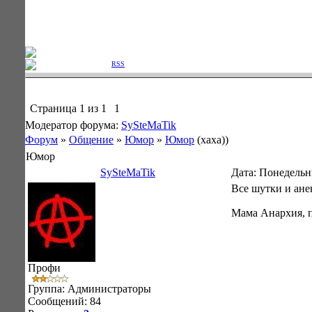
Фан клуб Лондонского "Арсе
Приветствую Вас
Гость
|
RSS
Страница
1
из
1
1
Модератор форума:
SySteMaTik
Форум
»
Общение
»
Юмор
»
Юмор
(хаха))
Юмор
SySteMaTik
Дата: Понедельни
Все шутки и ане
Мама Анархия, 
Профи
Группа: Администраторы
Сообщений:
84