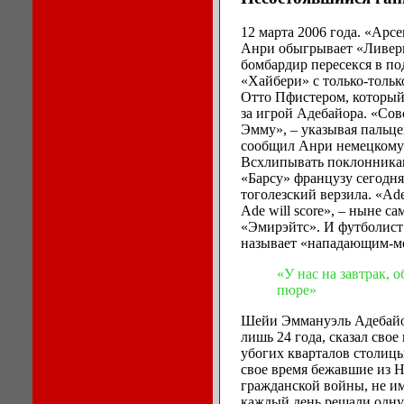
12 марта 2006 года. «Арс
Анри обыгрывает «Ливерп
бомбардир пересекся в п
«Хайбери» с только-толь
Отто Пфистером, который,
за игрой Адебайора. «Сов
Эмму», – указывая пальцем
сообщил Анри немецкому т
Всхлипывать поклонника
«Барсу» французу сегодня
тоголезский верзила. «Adeb
Ade will score», – ныне с
«Эмирэйтс». И футболист 
называет «нападающим-ме
«У нас на завтрак, 
пюре»
Шейи Эммануэль Адебайор
лишь 24 года, сказал свое
убогих кварталов столиц
свое время бежавшие из 
гражданской войны, не и
каждый день решали одну 