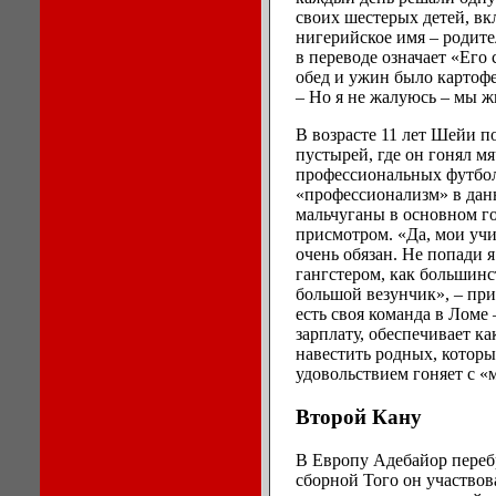
своих шестерых детей, в
нигерийское имя – родите
в переводе означает «Его 
обед и ужин было картоф
– Но я не жалуюсь – мы ж
В возрасте 11 лет Шейи п
пустырей, где он гонял мя
профессиональных футбол
«профессионализм» в дан
мальчуганы в основном го
присмотром. «Да, мои учи
очень обязан. Не попади я
гангстером, как большинс
большой везунчик», – приз
есть своя команда в Ломе
зарплату, обеспечивает ка
навестить родных, которые
удовольствием гоняет с «
Второй Кану
В Европу Адебайор перебр
сборной Того он участвов