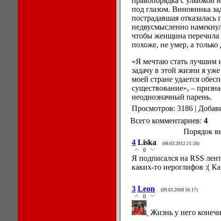
правопорядка с улыбкой
под глазом. Виновника за
пострадавшая отказалась 
недвусмысленно намекнул,
чтобы женщина перечила 
похоже, не умер, а только
«Я мечтаю стать лучшим 
задачу в этой жизни я уж
моей стране удается обес
существование», – призна
неоднозначный парень.
Просмотров: 3186 | Добав
Всего комментариев:
4
Порядок в
4
Liska
(06.03.2012 21:18)
0
Я подписался на RSS лент
каких-то иероглифов :( Ка
3
Leon
(09.03.2008 16:17)
0
Жизнь у него конечн