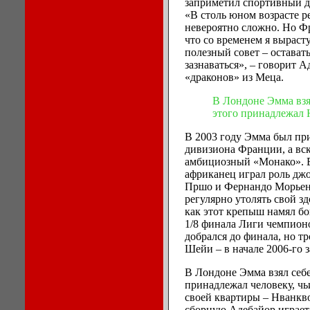
заприметил спортивный д
«В столь юном возрасте 
невероятно сложно. Но Фр
что со временем я выраст
полезный совет – остават
зазнаваться», – говорит А
«драконов» из Меца.
В Лондоне Эмма взя
этого принадлежал 
В 2003 году Эмма был пр
дивизиона Франции, а вск
амбициозный «Монако». 
африканец играл роль джо
Пршо и Фернандо Морьент
регулярно утолять свой з
как этот крепыш намял бо
1/8 финала Лиги чемпион
добрался до финала, но тр
Шейи – в начале 2006-го з
В Лондоне Эмма взял себе
принадлежал человеку, ч
своей квартиры – Нванкво
сборную Адебайор играет 