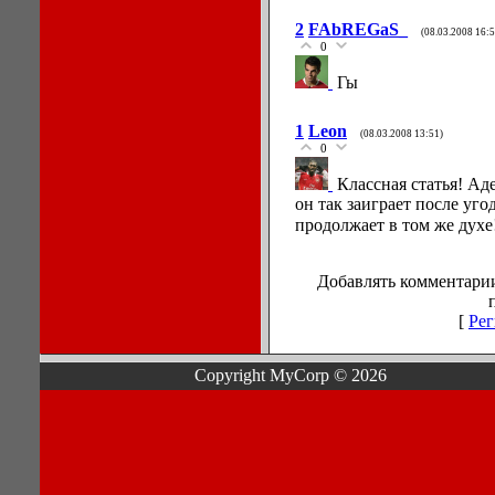
2
FAbREGaS_
(08.03.2008 16:5
0
Гы
1
Leon
(08.03.2008 13:51)
0
Классная статья! Ад
он так заиграет после уго
продолжает в том же духе
Добавлять комментарии
[
Рег
Copyright MyCorp © 2026