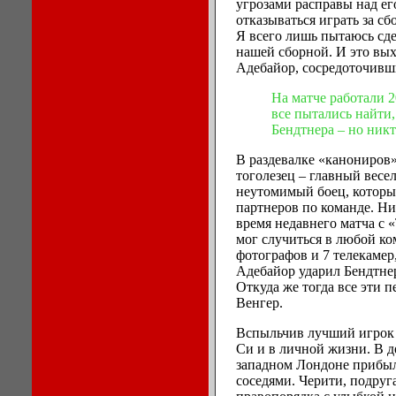
угрозами расправы над ег
отказываться играть за с
Я всего лишь пытаюсь сде
нашей сборной. И это вы
Адебайор, сосредоточивши
На матче работали 2
все пытались найти,
Бендтнера – но никт
В раздевалке «канониров»
тоголезец – главный весел
неутомимый боец, которы
партнеров по команде. Ни
время недавнего матча с
мог случиться в любой ко
фотографов и 7 телекамер,
Адебайор ударил Бендтнер
Откуда же тогда все эти 
Венгер.
Вспыльчив лучший игрок 
Си и в личной жизни. В де
западном Лондоне прибы
соседями. Черити, подруг