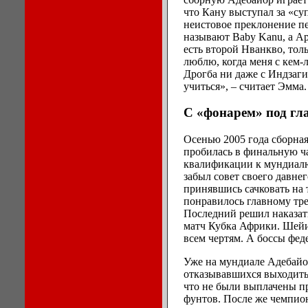
что Кану выступал за «су
неистовое преклонение п
называют Baby Kanu, а Ар
есть второй Нванкво, тол
люблю, когда меня с кем-
Дрогба ни даже с Индзаги.
учиться», – считает Эмма.
С «фонарем» под гл
Осенью 2005 года сборная
пробилась в финальную ч
квалификации к мундиалю 
забыл совет своего давнег
принявшись сачковать на т
понравилось главному тр
Последний решил наказать
матч Кубка Африки. Шейи 
всем чертям. А боссы феде
Уже на мундиале Адебайо
отказывавшихся выходить 
что не были выплачены п
фунтов. После же чемпио