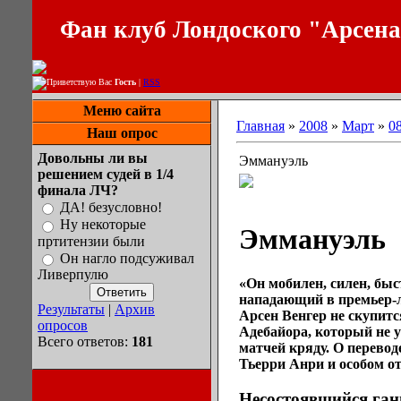
Фан клуб Лондоского "Арсен
Приветствую Вас
Гость
|
RSS
Меню сайта
Главная
»
2008
»
Март
»
0
Наш опрос
Довольны ли вы
Эммануэль
решением судей в 1/4
финала ЛЧ?
ДА! безусловно!
Ну некоторые
Эммануэль
пртитензии были
Он нагло подсуживал
Ливерпулю
«Он мобилен, силен, быс
нападающий в премьер-л
Результаты
|
Архив
Арсен Венгер не скупит
опросов
Адебайора, который не у
Всего ответов:
181
матчей кряду. О перевод
Тьерри Анри и особом 
Несостоявшийся ган